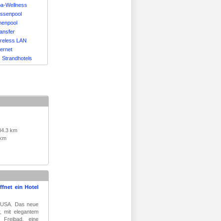
pa-Wellness
ussenpool
nnenpool
ransfer
ireless LAN
ternet
 Strandhotels
84.3 km
 km
ffnet ein Hotel
r USA. Das neue
r, mit elegantem
 Freibad, eine