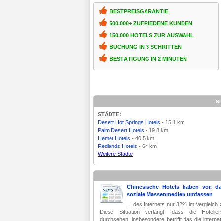
BESTPREISGARANTIE
500.000+ ZUFRIEDENE KUNDEN
150.000 HOTELS ZUR AUSWAHL
BUCHUNG IN 3 SCHRITTEN
BESTÄTIGUNG IN 2 MINUTEN
S
STÄDTE:
Desert Hot Springs Hotels
- 15.1 km
Palm Desert Hotels
- 19.8 km
Hemet Hotels
- 40.5 km
Redlands Hotels
- 64 km
Weitere Städte
Chinesische Hotels haben vor, d
soziale Massenmedien umfassen
... des Internets nur 32% im Vergleich
Diese Situation verlangt, dass die Hotelie
durchsehen, insbesondere betrifft das die internat