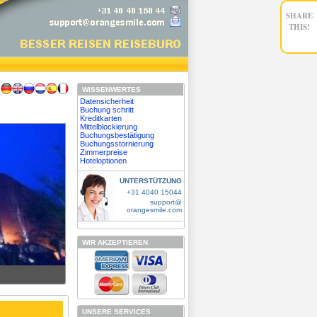
SHARE
THIS!
WISSENWERTES
Datensicherheit
Buchung schritt
Kreditkarten
Mittelblockierung
Buchungsbestätigung
Buchungsstornierung
Zimmerpreise
Hoteloptionen
UNTERSTÜTZUNG
+31 4040 15044
support@
orangesmile.com
WIR AKZEPTIEREN
UNSERE SERVICES