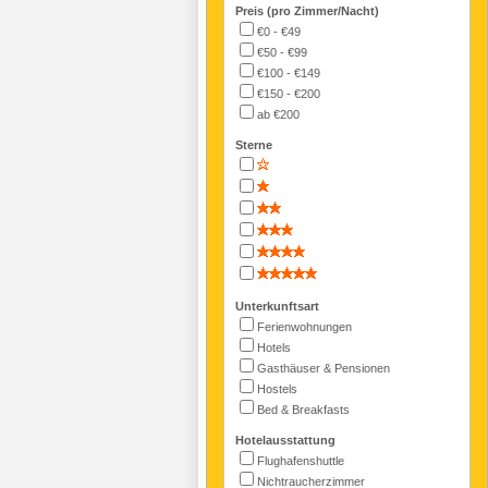
Preis (pro Zimmer/Nacht)
€0 - €49
€50 - €99
€100 - €149
€150 - €200
ab €200
Sterne
Unterkunftsart
Ferienwohnungen
Hotels
Gasthäuser & Pensionen
Hostels
Bed & Breakfasts
Hotelausstattung
Flughafenshuttle
Nichtraucherzimmer