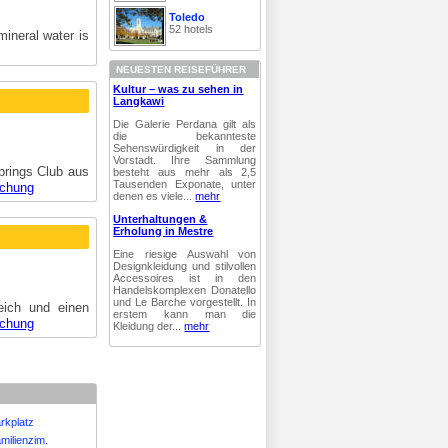
Toledo
52 hotels
mineral water is
NEUESTEN REISEFÜHRER
Kultur – was zu sehen in
Langkawi
Die Galerie Perdana gilt als
die bekannteste
Sehenswürdigkeit in der
Vorstadt. Ihre Sammlung
rings Club aus
besteht aus mehr als 2,5
Tausenden Exponate, unter
uchung
denen es viele...
mehr
Unterhaltungen &
Erholung in Mestre
Eine riesige Auswahl von
Designkleidung und stilvollen
Accessoires ist in den
Handelskomplexen Donatello
und Le Barche vorgestellt. In
eich und einen
erstem kann man die
uchung
Kleidung der...
mehr
arkplatz
milienzim.