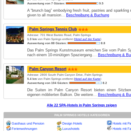
Auswertung von 7 Gästen:
9.5
A “brunch bag” embodying fresh fruit, pastries and sparkling 
given to all mansion…
Beschreibung & Buchung
Palm Springs Tennis Club
Adresse: 701 West Baristo Road, Palm Springs
1.3 km
von Palm Springs entfernt (
Hotel auf der Karte
)
Auswertung von 88 Gästen:
8.8
Das Palm Springs Kunstmuseum erreichen Sie vom Palm Sp
nach einem 10-minütigen Spaziergang.…
Beschreibung & B
Palm Canyon Resort
Adresse: 2800 South Palm Canyon Drive, Palm Springs
5.4 km
von Palm Springs entfernt (
Hotel auf der Karte
)
Auswertung von 104 Gästen:
8.2
Die Suiten im Palm Canyon Resort bieten einen Sitzber
eigenen möblierten Balkon. Die weitere…
Beschreibung & B
Alle 22 SPA-Hotels in Palm Springs zeigen
PALM SPRINGS HOTELS KATEGORIEN
Gasthaus und Pension
Design Hotels
Hotels mit P
Ferienwohnungen
Luxushotels
Hotels mit Fa