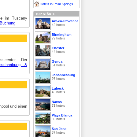
Hotels in Palm Springs
TOP STÄDTE
Sie im Tuscany
Aix-en-Provence
 Buchung
42 hotels
Birmingham
79 hotels
Chester
44 hotels
scenter. Der
Genua
eschreibung &
51 hotels
Johannesburg
97 hotels
Lubeck
45 hotels
Naxos
71 hotels
npool und einen
Playa Blanca
39 hotels
San Jose
37 hotels