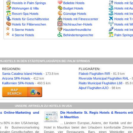
Hostels in Palm Springs
Beliebte Hotels
Hotels mit S
Wohnungen & Villa
Budget Hotels
Hotels mit A
Resort-Spa Hotels
Günstige Hotels
Hotels mit I
Hotels für Geschäftsreise
Hotels mit Fitnesscenter
Hotels mit T
Hotels für Flitterwochen
Nichtraucher-Hotels
Hotels mit W
5 Sterne Hotels
Haustierfreundliche
Hotels mit In
4 Sterne Hotels
Behindertengerechte
Palm Springs
PA-HOTELS IN DEN STÄDTEN/FLUGHÄFEN BEI PALM SPRINGS
REGIONEN:
FLUGHÄFEN:
Santa Catalina Island Hotels
- 173.8 km
Flabob Flughäfen RIR
- 81.9 km
Arizona SPA-Hotels
- 412 km
Riverside Municipal Flughäfen RAL
- 
Kalifornien SPA-Hotels
- 460.5 km
Rialto Municipal Flughäfen L68
- 85.8
Aljouf Flughäfen AJO
- 98 km
UNSERE ARTIKELN ZU HOTELS IN USA
as Online-Marketing und
Die Hotelkette St. Regis Hotels & Resorts erö
in Mauritius
 zu 80% in den USA beträgt.
... Ländern Europas, Asiens, der Karibik und de
rs ihr Businessmarketing
Hotel in Mauritius bietet den Urlaubern komfortable Zimme
ionalen Gesellschaften, die
Design, vier Restaurants, Bars, einen Weinkeller, ein