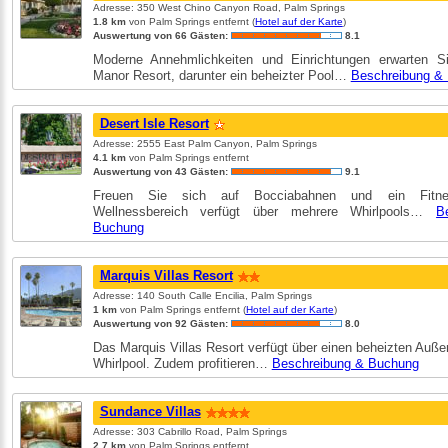
Adresse: 350 West Chino Canyon Road, Palm Springs
1.8 km
von Palm Springs entfernt (
Hotel auf der Karte
)
Auswertung von 66 Gästen:
8.1
Moderne Annehmlichkeiten und Einrichtungen erwarten 
Manor Resort, darunter ein beheizter Pool…
Beschreibung &
Desert Isle Resort
Adresse: 2555 East Palm Canyon, Palm Springs
4.1 km
von Palm Springs entfernt
Auswertung von 43 Gästen:
9.1
Freuen Sie sich auf Bocciabahnen und ein Fitnes
Wellnessbereich verfügt über mehrere Whirlpools…
B
Buchung
Marquis Villas Resort
Adresse: 140 South Calle Encilia, Palm Springs
1 km
von Palm Springs entfernt (
Hotel auf der Karte
)
Auswertung von 92 Gästen:
8.0
Das Marquis Villas Resort verfügt über einen beheizten Auße
Whirlpool. Zudem profitieren…
Beschreibung & Buchung
Sundance Villas
Adresse: 303 Cabrillo Road, Palm Springs
2.7 km
von Palm Springs entfernt