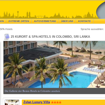
GEN
EXTREME ORTEN
AUTOVERMIETUNG
ÜBER UNS
KONTAKTE
 SPA-Hotels
Sprache auswählen:
25 KURORT & SPA-HOTELS IN COLOMBO, SRI LANKA
Die Gallerie der Besten Hotels in Colombo ansehen
Zylan Luxury Villa