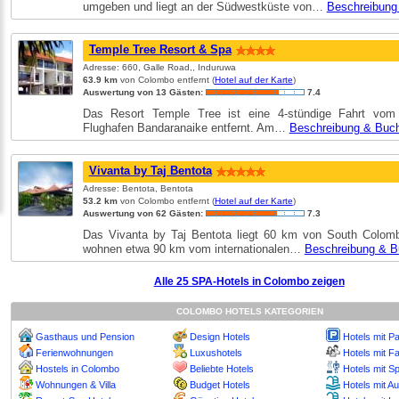
umgeben und liegt an der Südwestküste von…
Beschreibung
Temple Tree Resort & Spa
Adresse: 660, Galle Road,, Induruwa
63.9 km
von Colombo entfernt (
Hotel auf der Karte
)
Auswertung von 13 Gästen:
7.4
Das Resort Temple Tree ist eine 4-stündige Fahrt vom i
Flughafen Bandaranaike entfernt. Am…
Beschreibung & Buc
Vivanta by Taj Bentota
Adresse: Bentota, Bentota
53.2 km
von Colombo entfernt (
Hotel auf der Karte
)
Auswertung von 62 Gästen:
7.3
Das Vivanta by Taj Bentota liegt 60 km von South Colombo
wohnen etwa 90 km vom internationalen…
Beschreibung & 
Alle 25 SPA-Hotels in Colombo zeigen
COLOMBO HOTELS KATEGORIEN
Gasthaus und Pension
Design Hotels
Hotels mit P
Ferienwohnungen
Luxushotels
Hotels mit Fa
Hostels in Colombo
Beliebte Hotels
Hotels mit S
Wohnungen & Villa
Budget Hotels
Hotels mit A