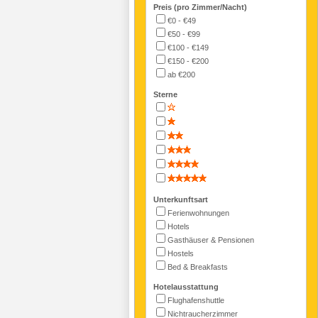
Preis (pro Zimmer/Nacht)
€0 - €49
€50 - €99
€100 - €149
€150 - €200
ab €200
Sterne
Unterkunftsart
Ferienwohnungen
Hotels
Gasthäuser & Pensionen
Hostels
Bed & Breakfasts
Hotelausstattung
Flughafenshuttle
Nichtraucherzimmer