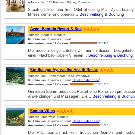
Adresse: No: 115 Rosmead Place,, Colombo
Situated 1 kilometer from Odel Shopping Mall, Zylan Luxury V
fitness center and open-air…
Beschreibung & Buchung
Avani Bentota Resort & Spa
Adresse: Bentota, Bentota
66.2 km
von Colombo entfernt
Auswertung von 41 Gästen:
8.3
Die modern eingerichteten Zimmer in diesem Designhotel
einen Flachbild-Kabel-TV, einen…
Beschreibung & Buchung
Siddhalepa Ayurvedha Health Resort
Adresse: 861, Samanthara Road, Wadduwa
33.6 km
von Colombo entfernt (
Hotel auf der Karte
)
Auswertung von 37 Gästen:
7.0
Genießen Sie im Siddalepa Resort eine Reihe von profession
Anwendungen und Massagen. Die…
Beschreibung & Buchun
Saman Villas
Adresse: Aturuwella, Bentota
62.1 km
von Colombo entfernt (
Hotel auf der Karte
)
Auswertung von 21 Gästen:
9.0
Die Villa Saman ist von tropischen Gärten und Kokos