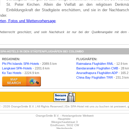
St. Peter Kirchen. Allein die Vielfalt an den religiösen Denkm
Einbildungskraft der Stadtgäste erschüttern, und sie in der Nachbarsch
nder.
rten, Fotos und Wettervorhersage
.
heberrecht geschützt, und sein Nachdruck ist nur bei der Quellenangabe mit dem d
SPA-HOTELS IN DEN STÄDTEN/FLUGHÄFEN BEI COLOMBO
REGIONEN:
FLUGHÄFEN:
Phi Phi Islands SPA-Hotels
- 2089.5 km
Ratmalana Flughäfen RML
- 12.9 km
Langkawi SPA-Hotels
- 2201.6 km
Bandaranaike Flughäfen CMB
- 28 k
Ko Tao Hotels
- 2224.9 km
Anuradhapura Flughäfen ADP
- 165.2
China Bay Flughäfen TRR
- 231.3 km
2 -
2026 OrangeSmile B.V. | All Rights Reserved | Ein SPA-Hotel mit uns zu buchen ist preiswert, 
OrangeSmile B.V. - Hotelangebote Weltweit
Hauptsitz:
Weegschaalstraat 3
Eindhoven
,
5632 CW
Niederlande