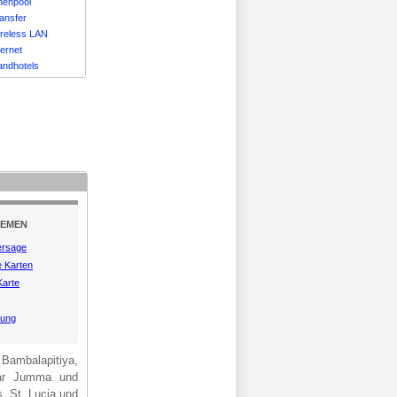
nnenpool
ransfer
ireless LAN
ternet
andhotels
HEMEN
ersage
e Karten
Karte
tung
ambalapitiya,
far Jumma und
s, St. Lucia und