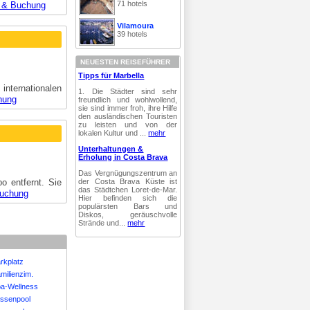
71 hotels
 & Buchung
Vilamoura
39 hotels
NEUESTEN REISEFÜHRER
Tipps für Marbella
nternationalen
1. Die Städter sind sehr
hung
freundlich und wohlwollend,
sie sind immer froh, ihre Hilfe
den ausländischen Touristen
zu leisten und von der
lokalen Kultur und ...
mehr
Unterhaltungen &
Erholung in Costa Brava
Das Vergnügungszentrum an
der Costa Brava Küste ist
 entfernt. Sie
das Städtchen Loret-de-Mar.
Buchung
Hier befinden sich die
populärsten Bars und
Diskos, geräuschvolle
Strände und...
mehr
arkplatz
milienzim.
pa-Wellness
ussenpool