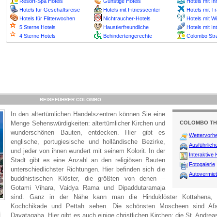
Resort-Spa Hotels
Günstige Hotels
Hotels mit I
Hotels für Geschäftsreise
Hotels mit Fitnesscenter
Hotels mit T
Hotels für Flitterwochen
Nichtraucher-Hotels
Hotels mit W
5 Sterne Hotels
Haustierfreundliche
Hotels mit In
4 Sterne Hotels
Behindertengerechte
Colombo Str
REISEFÜHRER COLOMBO
In den altertümlichen Handelszentren können Sie eine
Menge Sehenswürdigkeiten: altertümlicher Kirchen und
COLOMBO T
wunderschönen Bauten, entdecken. Hier gibt es
Wettervorh
englische, portugiesische und holländische Bezirke,
Ausführlich
und jeder von ihnen wundert mit seinem Kolorit. In der
Interaktive 
Stadt gibt es eine Anzahl an den religiösen Bauten
Fotogalerie
unterschiedlichster Richtungen. Hier befinden sich die
Autovermie
buddhistischen Klöster, die größten von denen –
Gotami Vihara, Vaidya Rama und Dipaddutaramaja
sind. Ganz in der Nähe kann man die Hinduklöster Kottahena, B
Kochchikade und Pettah sehen. Die schönsten Moscheen sind A
Davatagaha. Hier gibt es auch einige christlichen Kirchen: die St. Andrea