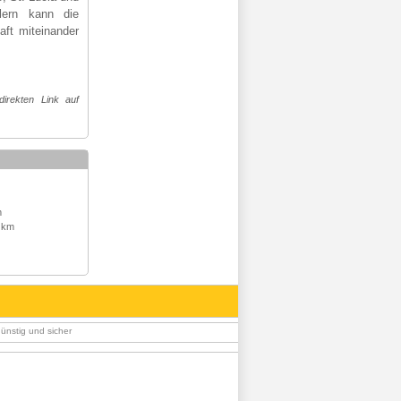
älern kann die
aft miteinander
irekten Link auf
m
 km
günstig und sicher