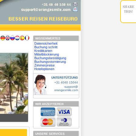
SHARE
THIS!
WISSENWERTES
Datensicherheit
Buchung schritt
Kreditkarten
Mittelblockierung
Buchungsbestätigung
Buchungsstornierung
Zimmerpreise
Hoteloptionen
UNTERSTÜTZUNG
+31 4040 15044
support@
orangesmile.com
WIR AKZEPTIEREN
UNSERE SERVICES