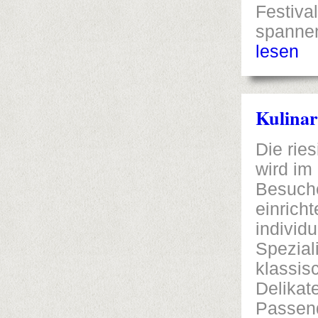
Festiva
spanne
lesen
Kulinar
Die rie
wird im
Besuche
einrich
individ
Speziali
klassis
Delikat
Passend