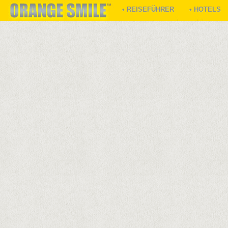
• REISEFÜHRER
• HOTELS