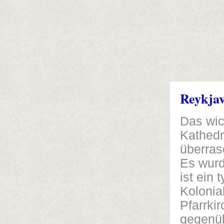
Reykjav
Das wic
Kathedr
überras
Es wurd
ist ein
Kolonia
Pfarrki
gegenüb