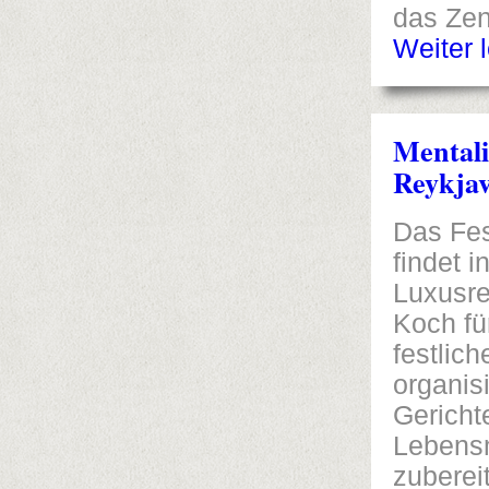
das Zen
Weiter 
Mentali
Reykjav
Das Fes
findet i
Luxusre
Koch fü
festlic
organis
Gericht
Lebensm
zuberei