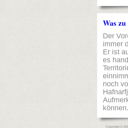
Was zu 
Der Vor
immer d
Er ist 
es hand
Territo
einnimm
noch vo
Hafnarfj
Aufmerk
können
Copyright © 20