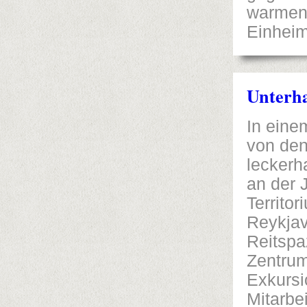
warmen J
Einhei
Unterha
In eine
von den
leckerh
an der 
Territo
Reykjav
Reitspa
Zentrum
Exkursi
Mitarbei