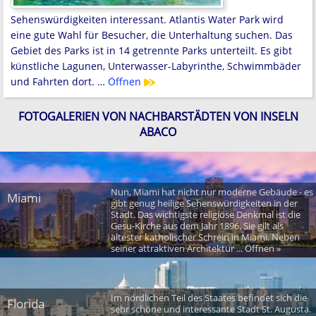
Sehenswürdigkeiten interessant. Atlantis Water Park wird
eine gute Wahl für Besucher, die Unterhaltung suchen. Das
Gebiet des Parks ist in 14 getrennte Parks unterteilt. Es gibt
künstliche Lagunen, Unterwasser-Labyrinthe, Schwimmbäder
und Fahrten dort. …
Öffnen
FOTOGALERIEN VON NACHBARSTÄDTEN VON INSELN
ABACO
Nun, Miami hat nicht nur moderne Gebäude - es
Miami
gibt genug heilige Sehenswürdigkeiten in der
Stadt. Das wichtigste religiöse Denkmal ist die
Gesu-Kirche aus dem Jahr 1896. Sie gilt als
ältester katholischer Schrein in Miami. Neben
seiner attraktiven Architektur ... Öffnen »
Im nördlichen Teil des Staates befindet sich die
Florida
sehr schöne und interessante Stadt St. Augusta.