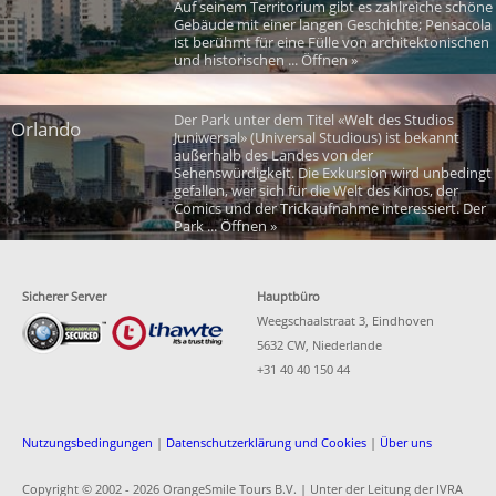
Auf seinem Territorium gibt es zahlreiche schöne
Gebäude mit einer langen Geschichte; Pensacola
ist berühmt für eine Fülle von architektonischen
und historischen ... Öffnen »
Der Park unter dem Titel «Welt des Studios
Orlando
Juniwersal» (Universal Studious) ist bekannt
außerhalb des Landes von der
Sehenswürdigkeit. Die Exkursion wird unbedingt
gefallen, wer sich für die Welt des Kinos, der
Comics und der Trickaufnahme interessiert. Der
Park ... Öffnen »
Sicherer Server
Hauptbüro
Weegschaalstraat 3, Eindhoven
5632 CW, Niederlande
+31 40 40 150 44
Nutzungsbedingungen
|
Datenschutzerklärung und Cookies
|
Über uns
Copyright © 2002 -
2026 OrangeSmile Tours B.V. | Unter der Leitung der IVRA