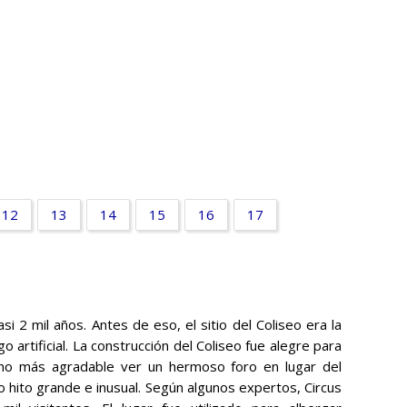
12
13
14
15
16
17
si 2 mil años. Antes de eso, el sitio del Coliseo era la
o artificial. La construcción del Coliseo fue alegre para
ho más agradable ver un hermoso foro en lugar del
o hito grande e inusual. Según algunos expertos, Circus