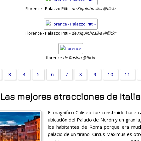
Florence - Palazzo Pitti -
de Xiquinhosilva @flickr
Florence - Palazzo Pitti -
de Xiquinhosilva @flickr
florence
de Rosino @flickr
3
4
5
6
7
8
9
10
11
Las mejores atracciones de Italia
El magnífico Coliseo fue construido hace ca
ubicación del Palacio de Nerón y un gran lag
los habitantes de Roma porque era muc
palacio de un tirano. Circus Maximus es otr