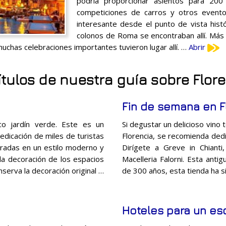
podría proporcionar asientos para 200 m
competiciones de carros y otros evento
interesante desde el punto de vista histó
colonos de Roma se encontraban allí. Más
chas celebraciones importantes tuvieron lugar allí. …
Abrir
tulos de nuestra guía sobre Flor
Fin de semana en F
co jardín verde. Este es un
Si degustar un delicioso vino 
edicación de miles de turistas
Florencia, se recomienda dedic
coradas en un estilo moderno y
Dirígete a Greve in Chianti
a decoración de los espacios
Macelleria Falorni. Esta anti
nserva la decoración original …
de 300 años, esta tienda ha s
Hoteles para un e