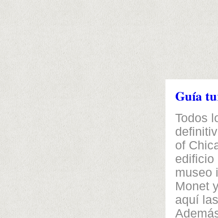
Guía tu
Todos l
definiti
of Chic
edifici
museo i
Monet y
aquí la
Además 