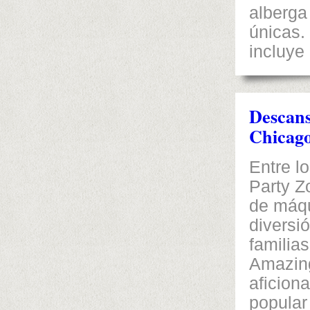
alberga
únicas.
incluye
Descans
Chicag
Entre l
Party Z
de máqu
diversi
familia
Amazin
aficion
popular