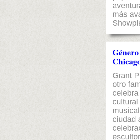
aventura
más ava
Showpl
Género 
Chicag
Grant P
otro fa
celebra
cultura
musical
ciudad 
celebra
esculto