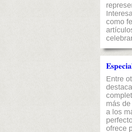
represe
Interes
como fe
artícul
celebra
Especia
Entre o
destaca
complet
más de 
a los m
perfect
ofrece 