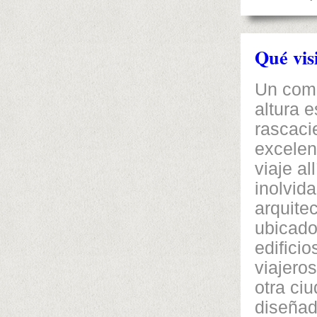
Qué vis
Un comp
altura 
rascaci
excelen
viaje a
inolvid
arquite
ubicado
edificio
viajero
otra ci
diseñad