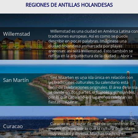
REGIONES DE ANTILLAS HOLANDESAS
Willemstad es una ciudad en América Latina con
Willemstad
tradiciones europeas. Así es como se puede
describir en pocas palabras. Imagínese una
ciudad holandesa enmarcada por playas
arenosas: así será Willemstad. Esto también se
refleja en la arquitectura de la ciudad ... Abrir »
Sint Maarten es una isla única en relación con
San Martín
las tradiciones culturales; Su calendario está
lleno de celebraciones originales. El área de la isla
se divide en dos partes, el francés y el holandés,
por lo que cada año los lugareños celebran las
fiestas ... Abrir »
Curazao es el hogar de más de un centenar de
Curacao
grupos étnicos, por lo que la cultura de la isla es
muy versátil y diversa. Muchas tradiciones