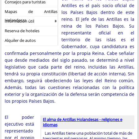
Consejos para turistas
Antilles es el país socio oficial de
Mapas de Antillas
los Países Bajos dentro de este
reino. El jefe de las Antillas es la
Holandesas
Información útil
reina de los Países Bajos. Su
Reserva de hoteles
representante oficial en el
territorio de las islas es el
Alquiler de autos
Gobernador, cuya candidatura es
confirmada personalmente por la propia Reina. Cabe señalar
que desde mediados del siglo pasado, se determinó a nivel
legislativo que cada parte del reino, incluidas las Antillas,
tendrá su propia constitución (libertad de acción interna). Sin
embargo, seguirá obedeciendo las leyes del Reino común.
Además, todas las cuestiones relacionadas con la política
exterior y la organización de la defensa serán competencia de
los propios Países Bajos.
El poder
El alma de Antillas Holandesas - religiones e
ejecutivo está
idiomas
representado
Las Antillas tiene una población total de más de
por el propio
trescientas mil personas. Al mismo tiempo, las