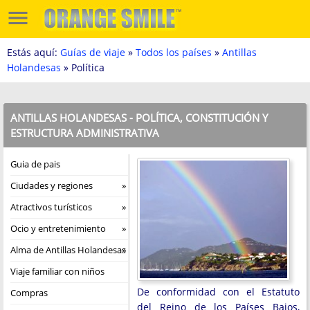
Estás aquí:
Guías de viaje
»
Todos los países
»
Antillas
Holandesas
» Política
ANTILLAS HOLANDESAS - POLÍTICA, CONSTITUCIÓN Y
ESTRUCTURA ADMINISTRATIVA
Guia de pais
Ciudades y regiones
Atractivos turísticos
Ocio y entretenimiento
Alma de Antillas Holandesas
Viaje familiar con niños
De conformidad con el Estatuto
Compras
del Reino de los Países Bajos,