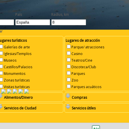
País
Radius, km
ar
ugares turísticos
Lugares de atracción
Galerías de arte
Parque/ atracciones
Iglesias/Templos
Casino
Museos
Teatros/Cine
Castillos/Palacios
Discoteca/Club
Monumentos
Parques
Zonas turísticas
Zoo
Visitas turísticas
Parques acuáticos
Alimentos/Dinero
Compras
Servicios de Ciudad
Servicios útiles