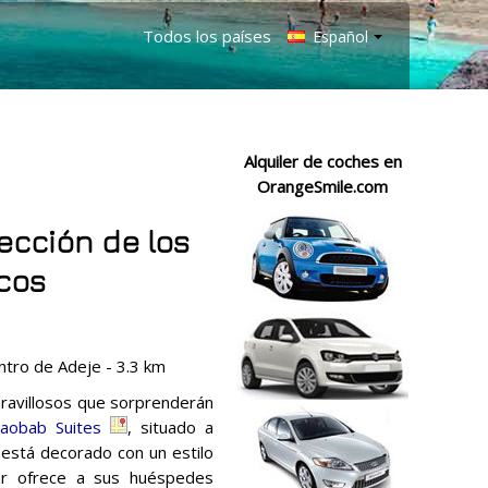
Todos los países
Español
Alquiler de coches en
OrangeSmile.com
ección de los
cos
tro de Adeje - 3.3 km
ravillosos que sorprenderán
aobab Suites
, situado a
 está decorado con un estilo
ar ofrece a sus huéspedes