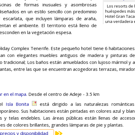
scinas de formas inusuales y asombrosas
Los resorts de l
iseñados en un estilo sencillo con predominio
huéspedes más e
Hotel Gran Taca
 escarlata, que incluyen lámparas de araña,
una verdadera e
an el ambiente. El territorio está lleno de
 esconden en la vegetación espesa.
iday Complex Tenerife. Este pequeño hotel tiene 6 habitaciones,
ntan con elegantes muebles antiguos de madera y pinturas de 
lo tradicional; Los baños están amueblados con lujoso mármol y az
lantas, entre las que se encuentran acogedoras terrazas, mirado
r en el mapa.
Desde el centro de Adeje - 3.5 km
tel
Isla Bonita
está dirigido a las naturalezas románticas 
poráneo. Sus habitaciones están pintadas en colores azul y bla
s y telas endebles. Las áreas públicas están llenas de acceso
les de colores brillantes, grandes lámparas de pie y plantas.
precios y disponibilidad