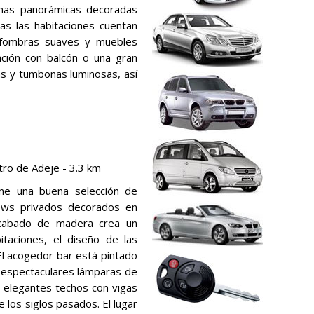
anas panorámicas decoradas
as las habitaciones cuentan
alfombras suaves y muebles
ación con balcón o una gran
las y tumbonas luminosas, así
ro de Adeje - 3.3 km
ne una buena selección de
ows privados decorados en
 acabado de madera crea un
taciones, el diseño de las
El acogedor bar está pintado
 espectaculares lámparas de
n elegantes techos con vigas
e los siglos pasados. El lugar