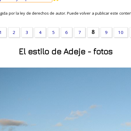
ida por la ley de derechos de autor. Puede volver a publicar este conteni
8
1
2
3
4
5
6
7
9
10
El estilo de Adeje - fotos