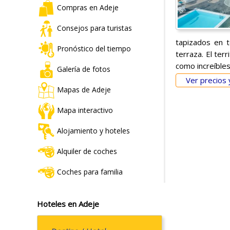
Compras en Adeje
Consejos para turistas
tapizados en t
Pronóstico del tiempo
terraza. El ter
como increíbles
Galería de fotos
Ver precios 
Mapas de Adeje
Mapa interactivo
Alojamiento y hoteles
Alquiler de coches
Coches para familia
Hoteles en Adeje