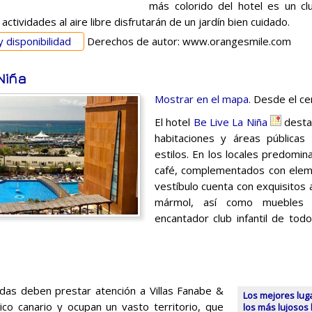
más colorido del hotel es un clu
ctividades al aire libre disfrutarán de un jardín bien cuidado.
y disponibilidad
Derechos de autor: www.orangesmile.com
Niña
Mostrar en el mapa.
Desde el cen
El hotel
Be Live La Niña
destac
habitaciones y áreas públicas
estilos. En los locales predomi
café, complementados con elem
vestíbulo cuenta con exquisitos 
mármol, así como muebles 
encantador club infantil de todo
adas deben prestar atención a Villas Fanabe &
Los mejores lug
ico canario y ocupan un vasto territorio, que
los más lujosos