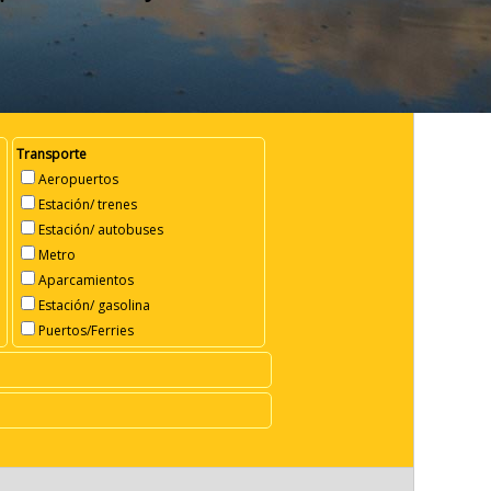
Transporte
Aeropuertos
Estación/ trenes
Estación/ autobuses
Metro
Aparcamientos
Estación/ gasolina
Puertos/Ferries